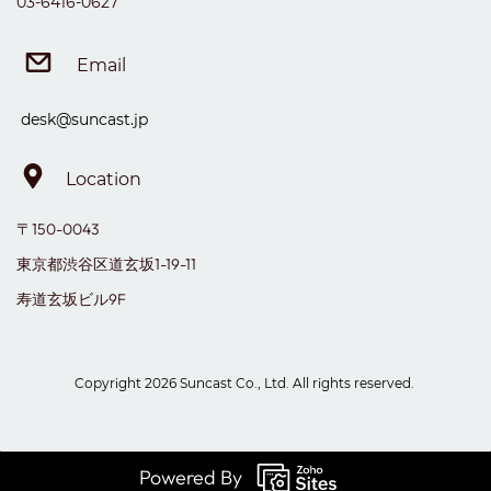
03-6416
-0627
Email
desk@suncast.jp
Location
〒150-0043
東京都渋谷区道玄坂1-19-11
寿道玄坂ビル9F
Copyright 2026 Suncast Co., Ltd. All rights reserved.
Powered By