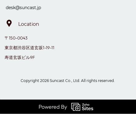
desk@suncast.jp
Location
〒150-0043
東京都渋谷区道玄坂1-19-11
寿道玄坂ビル9F
Copyright 2026 Suncast Co., Ltd. All rights reserved.
Powered By